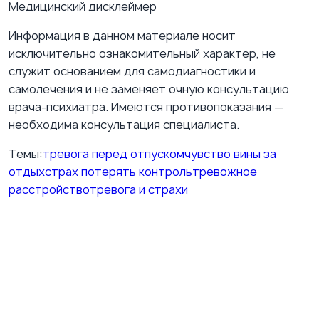
Медицинский дисклеймер
Информация в данном материале носит
исключительно ознакомительный характер, не
служит основанием для самодиагностики и
самолечения и не заменяет очную консультацию
врача-психиатра. Имеются противопоказания —
необходима консультация специалиста.
Темы:
тревога перед отпуском
чувство вины за
отдых
страх потерять контроль
тревожное
расстройство
тревога и страхи
ВКонтакте
Подпишитесь на нашу группу ВКонтакте
Публикуем полезные материалы о психиатрии,
терапии, эмоциональном состоянии и практических