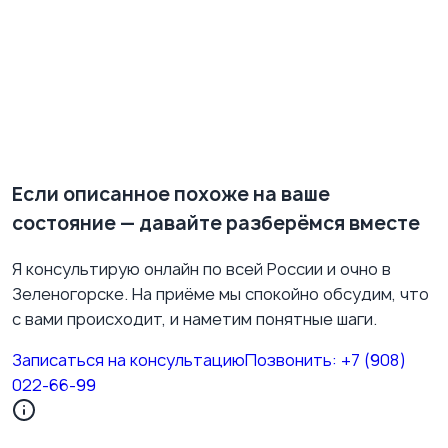
нужно восстанавливать ресурс системно.
Если предотпускная тревога повторяется из года в
год или не отпускает даже на отдыхе, не
оставайтесь с ней один на один. Можно записаться
на онлайн-консультацию или приём в Зеленогорске,
и мы вместе разберёмся, что её держит и как
научиться отдыхать без вины и страха.
Если описанное похоже на ваше
состояние — давайте разберёмся вместе
Я консультирую онлайн по всей России и очно в
Зеленогорске. На приёме мы спокойно обсудим, что
с вами происходит, и наметим понятные шаги.
Записаться на консультацию
Позвонить:
+7 (908)
022-66-99