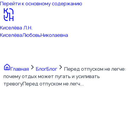
Перейти к основному содержанию
Киселёва Л.Н.
Киселёва
Любовь
Николаевна
Главная
Блог
Блог
Перед отпуском не легче:
почему отдых может пугать и усиливать
тревогу
Перед отпуском не легч...
Перед отпуском не легче:
почему отдых может
пугать и усиливать