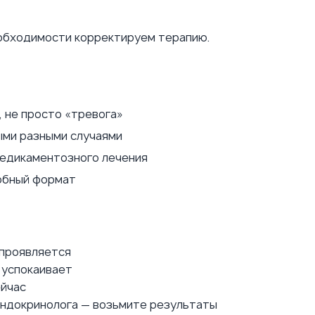
еобходимости корректируем терапию.
, не просто «тревога»
ыми разными случаями
медикаментозного лечения
добный формат
 проявляется
 успокаивает
ейчас
 эндокринолога — возьмите результаты