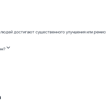
о людей достигают существенного улучшения или реми
ом?
а