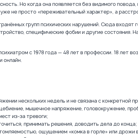
сность. Но когда она появляется без видимого повода,
уже не просто «переживательный характер», а расстр
ранённых групп психических нарушений. Сюда входят 
ройство, специфические фобии и другие состояния. На
сихиатром с 1978 года — 48 лет в профессии. 18 лет в
и онлайн.
яжении нескольких недель и не связана с конкретной 
цебиение, мышечное напряжение, головокружение, проб
ест из-за тревоги;
очиться, принимать решения, доводить дела до конца;
омляемостью, ощущением «комка в горле» или дрожи в