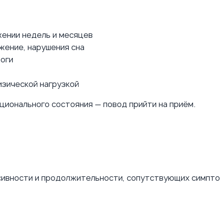
жении недель и месяцев
жение, нарушения сна
воги
изической нагрузкой
ционального состояния — повод прийти на приём.
нсивности и продолжительности, сопутствующих симпт