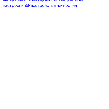
настроения
5
Расстройства личности
4
Красноярский край, г. Зеленогорск, ул.
Калинина, д. 25, 3 этаж, офис 317
+7 (908) 022-66-99
doctor@kiselevaln.ru
Пн–Пт: 11:00–18:00 (Красноярск) · 07:00–14:00
(Москва)
По предварительной записи
Сб–Вс — выходные