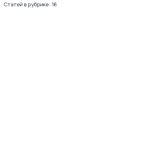
Статей в рубрике:
16
Подросток не хочет идти к специалисту:
как поговорить без давления и угроз