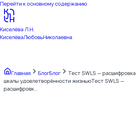
Перейти к основному содержанию
Киселёва Л.Н.
Киселёва
Любовь
Николаевна
Главная
Блог
Блог
Тест SWLS — расшифровка
шкалы удовлетворённости жизнью
Тест SWLS —
расшифровк...
Тест SWLS — расшифровка
шкалы удовлетворённости
жизнью