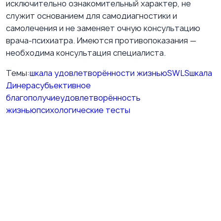
исключительно ознакомительный характер, не
служит основанием для самодиагностики и
самолечения и не заменяет очную консультацию
врача-психиатра. Имеются противопоказания —
необходима консультация специалиста.
Темы:
шкала удовлетворённости жизнью
SWLS
шкала
Динера
субъективное
благополучие
удовлетворённость
жизнью
психологические тесты
ВКонтакте
Подпишитесь на нашу группу ВКонтакте
Публикуем полезные материалы о психиатрии,
терапии, эмоциональном состоянии и практических
шагах для повседневной жизни. Блок работает без
внешнего VK-виджета и лишних сторонних запросов.