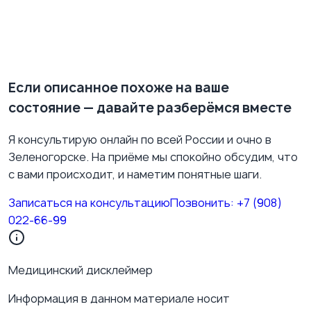
кризис, неустроенный быт, ощущение «занимаюсь
не тем», профессиональное выгорание, трудный
жизненный этап. В этой ситуации часто помогает не
психиатр, а психолог или психотерапевт; иногда —
изменения в работе, отношениях, режиме жизни.
Если описанное похоже на ваше
состояние — давайте разберёмся вместе
Я консультирую онлайн по всей России и очно в
Зеленогорске. На приёме мы спокойно обсудим, что
с вами происходит, и наметим понятные шаги.
Записаться на консультацию
Позвонить:
+7 (908)
022-66-99
Медицинский дисклеймер
Информация в данном материале носит