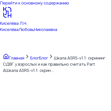
Перейти к основному содержанию
Киселёва Л.Н.
Киселёва
Любовь
Николаевна
Главная
Блог
Блог
Шкала ASRS-v1.1: скрининг
СДВГ у взрослых и как правильно считать Part
A
Шкала ASRS-v1.1: скрин...
Шкала ASRS-v1.1: скрининг
СДВГ у взрослых и как
правильно считать Part A