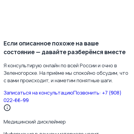
России находятся в строгом обороте и для
амбулаторной терапии не используются. По
показаниям применяются некоторые
антидепрессанты, влияющие на дофаминовую
систему. Подбор препарата — задача врача.
Если описанное похоже на ваше
состояние — давайте разберёмся вместе
Я консультирую онлайн по всей России и очно в
Зеленогорске. На приёме мы спокойно обсудим, что
с вами происходит, и наметим понятные шаги.
Записаться на консультацию
Позвонить:
+7 (908)
022-66-99
Медицинский дисклеймер