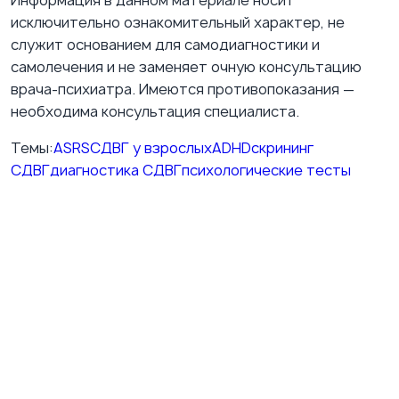
Информация в данном материале носит
исключительно ознакомительный характер, не
служит основанием для самодиагностики и
самолечения и не заменяет очную консультацию
врача-психиатра. Имеются противопоказания —
необходима консультация специалиста.
Темы:
ASRS
СДВГ у взрослых
ADHD
скрининг
СДВГ
диагностика СДВГ
психологические тесты
ВКонтакте
Подпишитесь на нашу группу ВКонтакте
Публикуем полезные материалы о психиатрии,
терапии, эмоциональном состоянии и практических
шагах для повседневной жизни. Блок работает без
внешнего VK-виджета и лишних сторонних запросов.