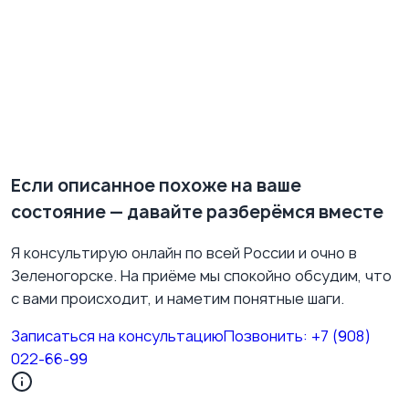
ресурсе. Я готова помочь разобраться в
переживаниях и найти точку опоры. Принимаю очно
в Зеленогорске и дистанционно по всей России.
Записаться на консультацию
Имеются противопоказания. Необходима
консультация специалиста.
Если описанное похоже на ваше
состояние — давайте разберёмся вместе
Я консультирую онлайн по всей России и очно в
Зеленогорске. На приёме мы спокойно обсудим, что
с вами происходит, и наметим понятные шаги.
Записаться на консультацию
Позвонить:
+7 (908)
022-66-99