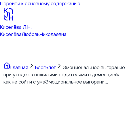
Перейти к основному содержанию
Киселёва Л.Н.
Киселёва
Любовь
Николаевна
Главная
Блог
Блог
Эмоциональное выгорание
при уходе за пожилыми родителями с деменцией:
как не сойти с ума
Эмоциональное выгорани...
Эмоциональное
выгорание при уходе за
пожилыми родителями с