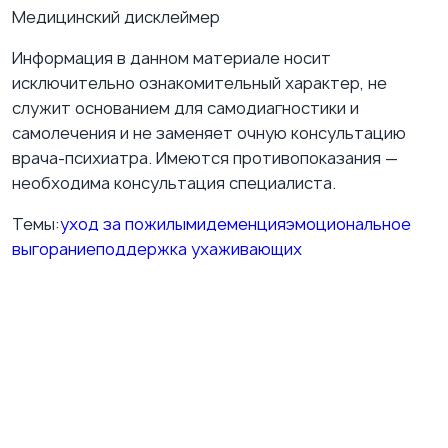
Медицинский дисклеймер
Информация в данном материале носит
исключительно ознакомительный характер, не
служит основанием для самодиагностики и
самолечения и не заменяет очную консультацию
врача-психиатра. Имеются противопоказания —
необходима консультация специалиста.
Темы:
уход за пожилыми
деменция
эмоциональное
выгорание
поддержка ухаживающих
ВКонтакте
Подпишитесь на нашу группу ВКонтакте
Публикуем полезные материалы о психиатрии,
терапии, эмоциональном состоянии и практических
шагах для повседневной жизни. Блок работает без