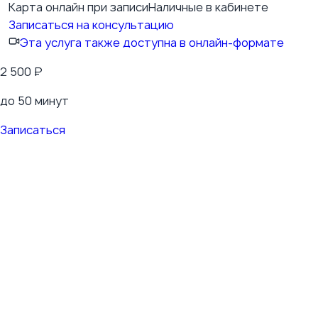
Карта онлайн при записи
Наличные в кабинете
Записаться на консультацию
Эта услуга также доступна в онлайн-формате
2 500
₽
до 50 минут
Записаться
Красноярский край, г. Зеленогорск, ул.
Калинина, д. 25, 3 этаж, офис 317
+7 (908) 022-66-99
doctor@kiselevaln.ru