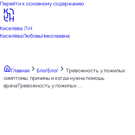
Перейти к основному содержанию
Киселёва Л.Н.
Киселёва
Любовь
Николаевна
Главная
Блог
Блог
Тревожность у пожилых:
симптомы, причины и когда нужна помощь
врача
Тревожность у пожилых:...
Тревожность у пожилых:
симптомы, причины и
когда нужна помощь врача