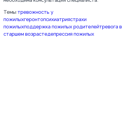
необходима консультация специалиста.
Темы:
тревожность у
пожилых
геронтопсихиатрия
страхи
пожилых
поддержка пожилых родителей
тревога в
старшем возрасте
депрессия пожилых
ВКонтакте
Подпишитесь на нашу группу ВКонтакте
Публикуем полезные материалы о психиатрии,
терапии, эмоциональном состоянии и практических
шагах для повседневной жизни. Блок работает без
внешнего VK-виджета и лишних сторонних запросов.
Перейти в группу