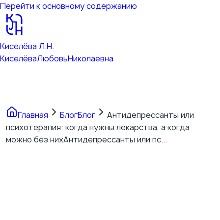
Перейти к основному содержанию
Киселёва Л.Н.
Киселёва
Любовь
Николаевна
Главная
Блог
Блог
Антидепрессанты или
психотерапия: когда нужны лекарства, а когда
можно без них
Антидепрессанты или пс...
Антидепрессанты или
психотерапия: когда
нужны лекарства, а когда