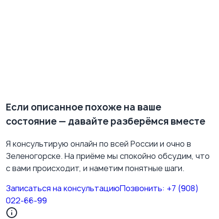
Если вы сомневаетесь, нужны ли вам лекарства, —
это хороший повод для консультации. Я веду приём
в Зеленогорске и онлайн. На встрече разберём вашу
ситуацию, и я объясню, какой подход —
медикаментозный, психотерапевтический или
комбинированный — подходит именно в вашем
случае.
Если описанное похоже на ваше
состояние — давайте разберёмся вместе
Я консультирую онлайн по всей России и очно в
Зеленогорске. На приёме мы спокойно обсудим, что
с вами происходит, и наметим понятные шаги.
Записаться на консультацию
Позвонить:
+7 (908)
022-66-99