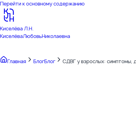
Перейти к основному содержанию
Киселёва Л.Н.
Киселёва
Любовь
Николаевна
Главная
Блог
Блог
СДВГ у взрослых: симптомы, 
СДВГ у взрослых: симп
19 декабря 2025 г.
·
15
мин чтения
·
Психические расстр