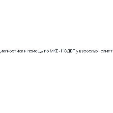
диагностика и помощь по МКБ-11
СДВГ у взрослых: симпт.
томы, диагностика и по
ойства