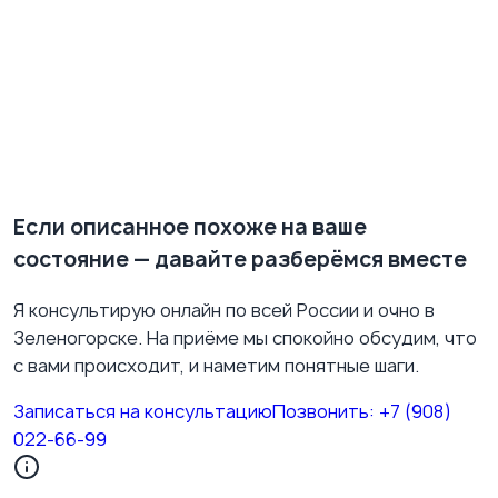
из симптомов зависимости, но не обязательно.
Если попытки ограничить экранное время раз за
разом не дают результата — это повод
разобраться вместе. Записаться на консультацию
через
форму на сайте
или по телефону
+7 (908) 022-
66-99
. Консультации очно в Зеленогорске и онлайн.
Если описанное похоже на ваше
состояние — давайте разберёмся вместе
Я консультирую онлайн по всей России и очно в
Зеленогорске. На приёме мы спокойно обсудим, что
с вами происходит, и наметим понятные шаги.
Записаться на консультацию
Позвонить:
+7 (908)
022-66-99