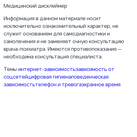
Медицинский дисклеймер
Информация в данном материале носит
исключительно ознакомительный характер, не
служит основанием для самодиагностики и
самолечения и не заменяет очную консультацию
врача-психиатра. Имеются противопоказания —
необходима консультация специалиста.
Темы:
интернет-зависимость
зависимость от
соцсетей
цифровая гигиена
поведенческая
зависимость
телефон и тревога
экранное время
ВКонтакте
Подпишитесь на нашу группу ВКонтакте
Публикуем полезные материалы о психиатрии,
терапии, эмоциональном состоянии и практических