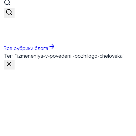
Все темы
Все рубрики блога
Тег: "izmeneniya-v-povedenii-pozhilogo-cheloveka"
Красноярский край, г. Зеленогорск, ул.
Калинина, д. 25, 3 этаж, офис 317
+7 (908) 022-66-99